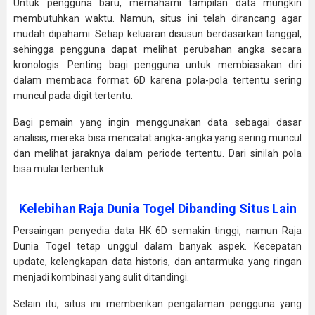
Untuk pengguna baru, memahami tampilan data mungkin
membutuhkan waktu. Namun, situs ini telah dirancang agar
mudah dipahami. Setiap keluaran disusun berdasarkan tanggal,
sehingga pengguna dapat melihat perubahan angka secara
kronologis. Penting bagi pengguna untuk membiasakan diri
dalam membaca format 6D karena pola-pola tertentu sering
muncul pada digit tertentu.
Bagi pemain yang ingin menggunakan data sebagai dasar
analisis, mereka bisa mencatat angka-angka yang sering muncul
dan melihat jaraknya dalam periode tertentu. Dari sinilah pola
bisa mulai terbentuk.
Kelebihan Raja Dunia Togel Dibanding Situs Lain
Persaingan penyedia data HK 6D semakin tinggi, namun Raja
Dunia Togel tetap unggul dalam banyak aspek. Kecepatan
update, kelengkapan data historis, dan antarmuka yang ringan
menjadi kombinasi yang sulit ditandingi.
Selain itu, situs ini memberikan pengalaman pengguna yang