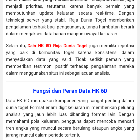
menjadi prioritas, terutama karena banyak pemain yang
membutuhkan update keluaran secara real-time. Dengan
teknologi server yang stabil, Raja Dunia Togel memberikan
pengalaman terbaik bagi penggunanya, tanpa hambatan berarti
dalam mengakses data harian maupun riwayat keluaran.
Selain itu,
juga memiliki reputasi
Data HK 6D Raja Dunia Togel
yang baik di komunitas togel karena konsistensi dalam
menyediakan data yang valid. Tidak sedikit pemain yang
memberikan testimoni positif terhadap pengalaman mereka
dalam menggunakan situs ini sebagai acuan analisis.
Fungsi dan Peran Data HK 6D
Data HK 6D merupakan komponen yang sangat penting dalam
dunia togel. Format enam digit keluaran ini memberikan peluang
analisis yang jauh lebih luas dibanding format lain. Dengan
memahami pola keluaran, pengguna dapat mencoba mencari
tren angka yang muncul secara berulang ataupun angka yang
jarang muncul dalam periode tertentu.