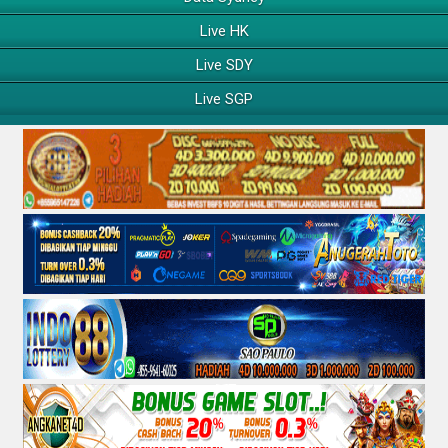
Live HK
Live SDY
Live SGP