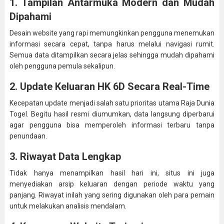
1. Tampilan Antarmuka Modern dan Mudah
Dipahami
Desain website yang rapi memungkinkan pengguna menemukan
informasi secara cepat, tanpa harus melalui navigasi rumit.
Semua data ditampilkan secara jelas sehingga mudah dipahami
oleh pengguna pemula sekalipun.
2. Update Keluaran HK 6D Secara Real-Time
Kecepatan update menjadi salah satu prioritas utama Raja Dunia
Togel. Begitu hasil resmi diumumkan, data langsung diperbarui
agar pengguna bisa memperoleh informasi terbaru tanpa
penundaan.
3. Riwayat Data Lengkap
Tidak hanya menampilkan hasil hari ini, situs ini juga
menyediakan arsip keluaran dengan periode waktu yang
panjang. Riwayat inilah yang sering digunakan oleh para pemain
untuk melakukan analisis mendalam.