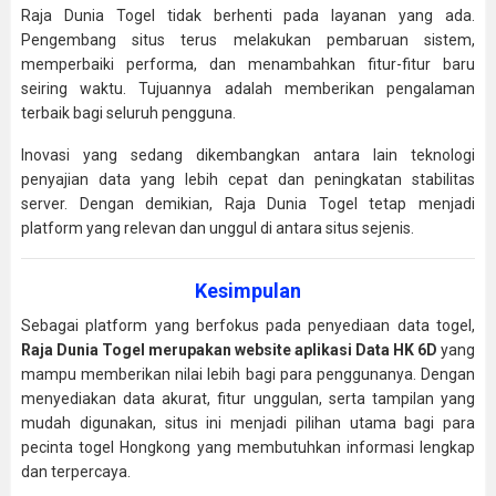
Raja Dunia Togel tidak berhenti pada layanan yang ada.
Pengembang situs terus melakukan pembaruan sistem,
memperbaiki performa, dan menambahkan fitur-fitur baru
seiring waktu. Tujuannya adalah memberikan pengalaman
terbaik bagi seluruh pengguna.
Inovasi yang sedang dikembangkan antara lain teknologi
penyajian data yang lebih cepat dan peningkatan stabilitas
server. Dengan demikian, Raja Dunia Togel tetap menjadi
platform yang relevan dan unggul di antara situs sejenis.
Kesimpulan
Sebagai platform yang berfokus pada penyediaan data togel,
Raja Dunia Togel merupakan website aplikasi Data HK 6D
yang
mampu memberikan nilai lebih bagi para penggunanya. Dengan
menyediakan data akurat, fitur unggulan, serta tampilan yang
mudah digunakan, situs ini menjadi pilihan utama bagi para
pecinta togel Hongkong yang membutuhkan informasi lengkap
dan terpercaya.