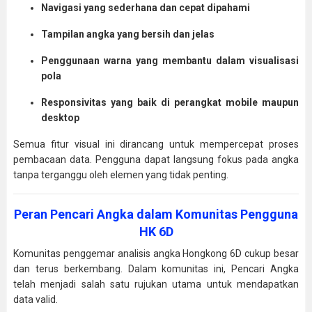
Navigasi yang sederhana dan cepat dipahami
Tampilan angka yang bersih dan jelas
Penggunaan warna yang membantu dalam visualisasi
pola
Responsivitas yang baik di perangkat mobile maupun
desktop
Semua fitur visual ini dirancang untuk mempercepat proses
pembacaan data. Pengguna dapat langsung fokus pada angka
tanpa terganggu oleh elemen yang tidak penting.
Peran Pencari Angka dalam Komunitas Pengguna
HK 6D
Komunitas penggemar analisis angka Hongkong 6D cukup besar
dan terus berkembang. Dalam komunitas ini, Pencari Angka
telah menjadi salah satu rujukan utama untuk mendapatkan
data valid.