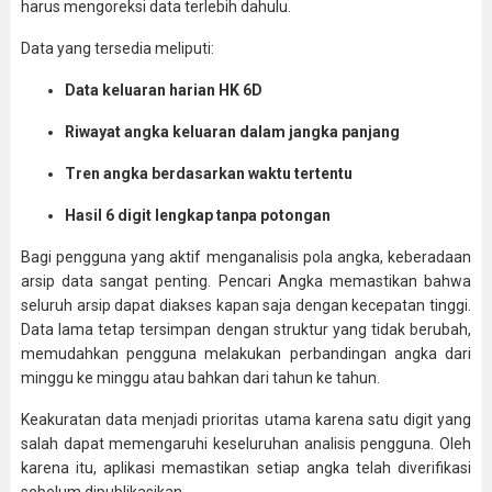
harus mengoreksi data terlebih dahulu.
Data yang tersedia meliputi:
Data keluaran harian HK 6D
Riwayat angka keluaran dalam jangka panjang
Tren angka berdasarkan waktu tertentu
Hasil 6 digit lengkap tanpa potongan
Bagi pengguna yang aktif menganalisis pola angka, keberadaan
arsip data sangat penting. Pencari Angka memastikan bahwa
seluruh arsip dapat diakses kapan saja dengan kecepatan tinggi.
Data lama tetap tersimpan dengan struktur yang tidak berubah,
memudahkan pengguna melakukan perbandingan angka dari
minggu ke minggu atau bahkan dari tahun ke tahun.
Keakuratan data menjadi prioritas utama karena satu digit yang
salah dapat memengaruhi keseluruhan analisis pengguna. Oleh
karena itu, aplikasi memastikan setiap angka telah diverifikasi
sebelum dipublikasikan.