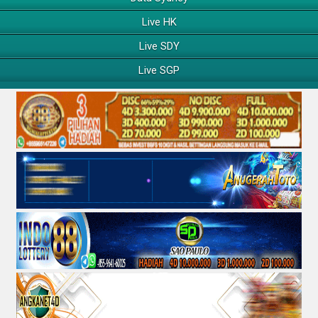
Live HK
Live SDY
Live SGP