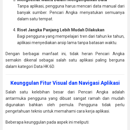
Tanpa aplikasi, pengguna harus mencari data manual dari
banyak sumber. Pencari Angka menyatukan semuanya
dalam satu tempat.
Riset Jangka Panjang Lebih Mudah Dilakukan
Bagi pengguna yang mempelajari tren dari tahun ke tahun,
aplikasi menyediakan arsip lama tanpa batasan waktu.
Dengan berbagai manfaat ini, tidak heran Pencari Angka
semakin dikenal sebagai salah satu aplikasi paling berguna
dalam kategori Data HK 6D.
Keunggulan Fitur Visual dan Navigasi Aplikasi
Salah satu kelebihan besar dari Pencari Angka adalah
antarmuka pengguna yang dibuat sangat ramah dan mudah
digunakan bahkan oleh pemula. Pengguna tidak perlu
pengetahuan teknis untuk memahami cara kerja aplikasi.
Beberapa keunggulan pada aspek ini meliputi: