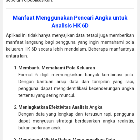
Manfaat Menggunakan Pencari Angka untuk
Analisis HK 6D
Aplikasi ini tidak hanya menyajikan data, tetapi juga memberikan
manfaat langsung bagi pengguna yang ingin memahami pola
keluaran HK 6D secara lebih mendalam. Beberapa manfaatnya
antara lain:
Membantu Memahami Pola Keluaran
Format 6 digit memungkinkan banyak kombinasi pola.
Dengan bantuan arsip data dan tampilan yang rapi,
pengguna dapat mengidentifikasi kecenderungan angka
tertentu yang sering muncul.
Meningkatkan Efektivitas Analisis Angka
Dengan data yang lengkap dan tersusun rapi, pengguna
dapat menyusun strategi berdasarkan angka realistis,
bukan perkiraan acak.
Menghemat Waktu Dalam Mengumpulkan Data