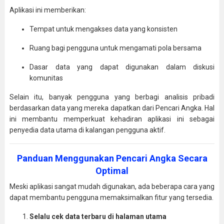
Aplikasi ini memberikan:
Tempat untuk mengakses data yang konsisten
Ruang bagi pengguna untuk mengamati pola bersama
Dasar data yang dapat digunakan dalam diskusi
komunitas
Selain itu, banyak pengguna yang berbagi analisis pribadi
berdasarkan data yang mereka dapatkan dari Pencari Angka. Hal
ini membantu memperkuat kehadiran aplikasi ini sebagai
penyedia data utama di kalangan pengguna aktif.
Panduan Menggunakan Pencari Angka Secara
Optimal
Meski aplikasi sangat mudah digunakan, ada beberapa cara yang
dapat membantu pengguna memaksimalkan fitur yang tersedia.
Selalu cek data terbaru di halaman utama