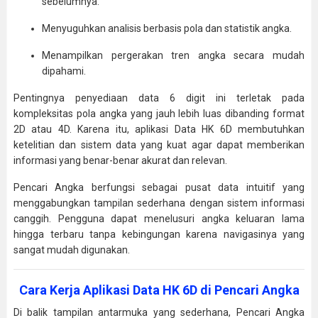
sebelumnya.
Menyuguhkan analisis berbasis pola dan statistik angka.
Menampilkan pergerakan tren angka secara mudah
dipahami.
Pentingnya penyediaan data 6 digit ini terletak pada
kompleksitas pola angka yang jauh lebih luas dibanding format
2D atau 4D. Karena itu, aplikasi Data HK 6D membutuhkan
ketelitian dan sistem data yang kuat agar dapat memberikan
informasi yang benar-benar akurat dan relevan.
Pencari Angka berfungsi sebagai pusat data intuitif yang
menggabungkan tampilan sederhana dengan sistem informasi
canggih. Pengguna dapat menelusuri angka keluaran lama
hingga terbaru tanpa kebingungan karena navigasinya yang
sangat mudah digunakan.
Cara Kerja Aplikasi Data HK 6D di Pencari Angka
Di balik tampilan antarmuka yang sederhana, Pencari Angka