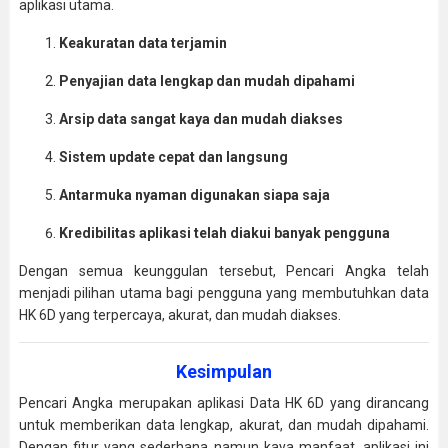
aplikasi utama.
Keakuratan data terjamin
Penyajian data lengkap dan mudah dipahami
Arsip data sangat kaya dan mudah diakses
Sistem update cepat dan langsung
Antarmuka nyaman digunakan siapa saja
Kredibilitas aplikasi telah diakui banyak pengguna
Dengan semua keunggulan tersebut, Pencari Angka telah
menjadi pilihan utama bagi pengguna yang membutuhkan data
HK 6D yang terpercaya, akurat, dan mudah diakses.
Kesimpulan
Pencari Angka merupakan aplikasi Data HK 6D yang dirancang
untuk memberikan data lengkap, akurat, dan mudah dipahami.
Dengan fitur yang sederhana namun kaya manfaat, aplikasi ini