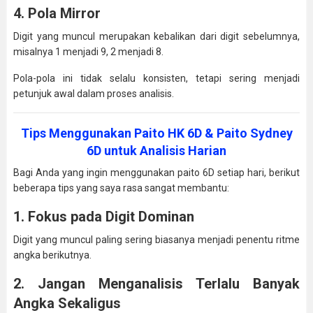
4. Pola Mirror
Digit yang muncul merupakan kebalikan dari digit sebelumnya,
misalnya 1 menjadi 9, 2 menjadi 8.
Pola-pola ini tidak selalu konsisten, tetapi sering menjadi
petunjuk awal dalam proses analisis.
Tips Menggunakan Paito HK 6D & Paito Sydney
6D untuk Analisis Harian
Bagi Anda yang ingin menggunakan paito 6D setiap hari, berikut
beberapa tips yang saya rasa sangat membantu:
1. Fokus pada Digit Dominan
Digit yang muncul paling sering biasanya menjadi penentu ritme
angka berikutnya.
2. Jangan Menganalisis Terlalu Banyak
Angka Sekaligus