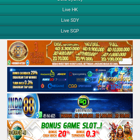
Live HK
Live SDY
Live SGP