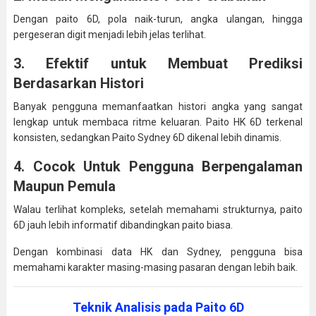
Dengan paito 6D, pola naik-turun, angka ulangan, hingga
pergeseran digit menjadi lebih jelas terlihat.
3. Efektif untuk Membuat Prediksi
Berdasarkan Histori
Banyak pengguna memanfaatkan histori angka yang sangat
lengkap untuk membaca ritme keluaran. Paito HK 6D terkenal
konsisten, sedangkan Paito Sydney 6D dikenal lebih dinamis.
4. Cocok Untuk Pengguna Berpengalaman
Maupun Pemula
Walau terlihat kompleks, setelah memahami strukturnya, paito
6D jauh lebih informatif dibandingkan paito biasa.
Dengan kombinasi data HK dan Sydney, pengguna bisa
memahami karakter masing-masing pasaran dengan lebih baik.
Teknik Analisis pada Paito 6D