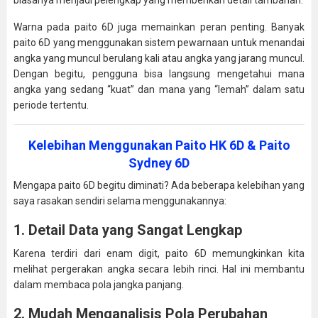
Warna pada paito 6D juga memainkan peran penting. Banyak
paito 6D yang menggunakan sistem pewarnaan untuk menandai
angka yang muncul berulang kali atau angka yang jarang muncul.
Dengan begitu, pengguna bisa langsung mengetahui mana
angka yang sedang “kuat” dan mana yang “lemah” dalam satu
periode tertentu.
Kelebihan Menggunakan Paito HK 6D & Paito
Sydney 6D
Mengapa paito 6D begitu diminati? Ada beberapa kelebihan yang
saya rasakan sendiri selama menggunakannya:
1. Detail Data yang Sangat Lengkap
Karena terdiri dari enam digit, paito 6D memungkinkan kita
melihat pergerakan angka secara lebih rinci. Hal ini membantu
dalam membaca pola jangka panjang.
2. Mudah Menganalisis Pola Perubahan