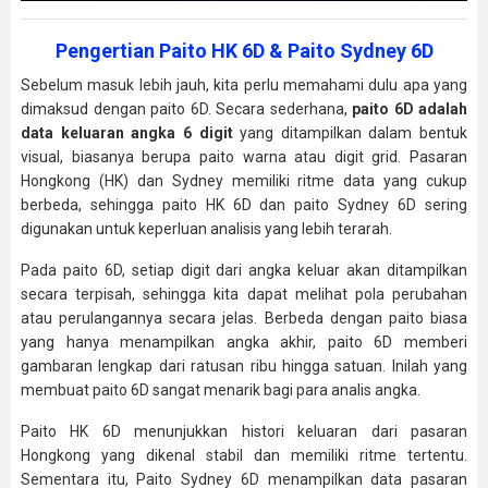
Pengertian Paito HK 6D & Paito Sydney 6D
Sebelum masuk lebih jauh, kita perlu memahami dulu apa yang
dimaksud dengan paito 6D. Secara sederhana,
paito 6D adalah
data keluaran angka 6 digit
yang ditampilkan dalam bentuk
visual, biasanya berupa paito warna atau digit grid. Pasaran
Hongkong (HK) dan Sydney memiliki ritme data yang cukup
berbeda, sehingga paito HK 6D dan paito Sydney 6D sering
digunakan untuk keperluan analisis yang lebih terarah.
Pada paito 6D, setiap digit dari angka keluar akan ditampilkan
secara terpisah, sehingga kita dapat melihat pola perubahan
atau perulangannya secara jelas. Berbeda dengan paito biasa
yang hanya menampilkan angka akhir, paito 6D memberi
gambaran lengkap dari ratusan ribu hingga satuan. Inilah yang
membuat paito 6D sangat menarik bagi para analis angka.
Paito HK 6D menunjukkan histori keluaran dari pasaran
Hongkong yang dikenal stabil dan memiliki ritme tertentu.
Sementara itu, Paito Sydney 6D menampilkan data pasaran