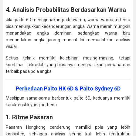
4. Analisis Probabilitas Berdasarkan Warna
Jika paito 6D menggunakan paito warna, warna-warna tertentu
bisa menunjukkan kecenderungan angka. Warna merah mungkin
menandakan angka dominan, sedangkan warna biru
menandakan angka jarang muncul. Ini memudahkan analisis
visual.
Setiap teknik memiliki kelebihan masing-masing, tetapi
kombinasi tekniklah yang biasanya menghasilkan pemahaman
terbaik pada pola angka.
Perbedaan Paito HK 6D & Paito Sydney 6D
Meskipun sama-sama berbentuk paito 6D, keduanya memiliki
karakteristik yang berbeda.
1. Ritme Pasaran
Pasaran Hongkong cenderung memiliki pola yang lebih
konsisten, sehingga analisis sering kali lebih terstruktur.