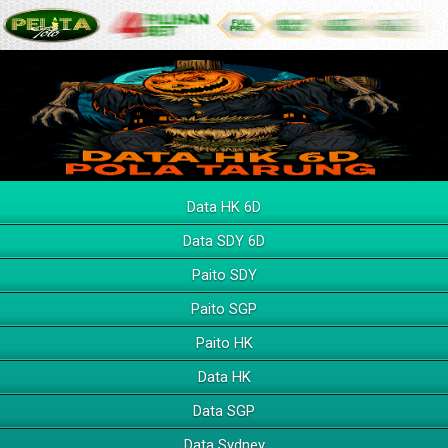
Data HK 6D
Data SDY 6D
Paito SDY
Paito SGP
Paito HK
Data HK
Data SGP
Data Sydney