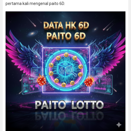
pertama kali mengenal paito 6D.