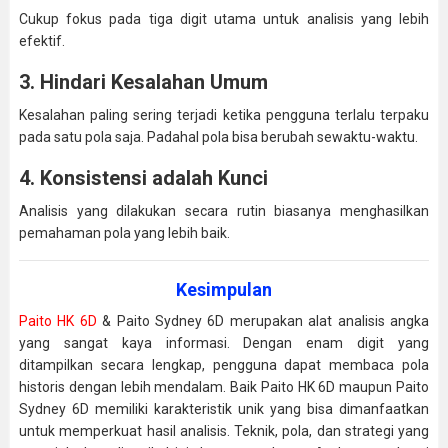
Cukup fokus pada tiga digit utama untuk analisis yang lebih
efektif.
3. Hindari Kesalahan Umum
Kesalahan paling sering terjadi ketika pengguna terlalu terpaku
pada satu pola saja. Padahal pola bisa berubah sewaktu-waktu.
4. Konsistensi adalah Kunci
Analisis yang dilakukan secara rutin biasanya menghasilkan
pemahaman pola yang lebih baik.
Kesimpulan
Paito HK 6D
& Paito Sydney 6D merupakan alat analisis angka
yang sangat kaya informasi. Dengan enam digit yang
ditampilkan secara lengkap, pengguna dapat membaca pola
historis dengan lebih mendalam. Baik Paito HK 6D maupun Paito
Sydney 6D memiliki karakteristik unik yang bisa dimanfaatkan
untuk memperkuat hasil analisis. Teknik, pola, dan strategi yang