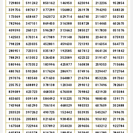
729800
591242
850162
146950
623094
212236
952854
339756
087617
077299
156882
261978
794293
548320
173069
658447
362072
029714
666740
211407
502183
782966
347101
869450
316388
558728
514465
602670
409590
260121
596287
313662
385027
917830
051076
142503
070314
417989
719148
765890
234410
075933
798228
623035
452801
459630
721393
016354
564773
280951
723315
035187
192585
607412
064124
091842
788293
613052
526438
352089
422322
319147
961531
580946
073352
183996
425877
160838
259353
715686
480763
593260
017624
286971
074916
329447
572764
297076
183540
471630
364887
216704
853226
097361
235752
608892
378138
120340
299012
017496
782601
839089
423723
468350
676008
709862
421920
415084
403605
009149
584492
910225
157956
988040
139171
743968
165290
706104
468029
980353
607609
302488
203520
397262
490725
152442
553935
545267
749670
813326
205805
021634
938450
380636
936182
211926
167568
722944
537892
354020
209656
143212
922784
665838
410378
916760
188456
303965
981280
286034