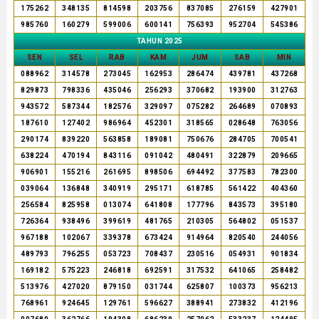
175262
348135
814598
203756
837085
276159
427901
985760
160279
599006
600141
756393
952704
545386
TAHUN 2025
SEN
SEL
RAB
KAM
JUM
SAB
MIN
088962
314578
273045
162953
286474
439781
437268
829873
798336
435046
256293
370682
193900
312763
943572
587344
182576
329097
075282
264689
070893
187610
127402
986964
452301
318565
028648
763056
290174
839220
563858
189081
750676
284705
700541
638224
470194
843116
091042
480491
322879
209665
906901
155216
261695
898506
694492
377583
782300
039064
136848
340919
295171
618785
561422
404360
256584
825958
013074
641808
177796
843573
395180
726364
938496
399619
481765
210305
564802
051537
967188
102067
339378
673424
914964
820540
244056
489793
796255
053723
708437
230516
054931
901834
169182
575223
246818
692591
317532
641065
258482
513976
427020
879150
031744
625807
100373
956213
768961
924645
129761
596627
388941
273832
412196