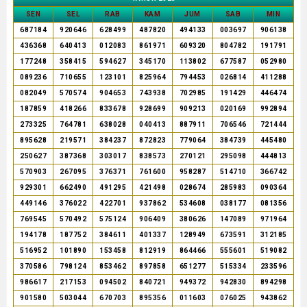
SEN
SEL
RAB
KAM
JUM
SAB
MIN
687184
920646
628499
487820
494133
003697
906138
436368
640413
012083
861971
609320
804782
191791
177248
358415
594627
345170
113802
677587
052980
089236
710655
123101
825964
794453
026814
411288
082049
570574
904653
743938
702985
191429
446474
187859
418266
833678
928699
909213
020169
992894
273325
764781
638028
040413
887911
706546
721444
895628
219571
384237
872823
779064
384739
445480
250627
387368
303017
838573
270121
295098
444813
570903
267095
376371
761600
958287
514710
366742
929301
662490
491295
421498
028674
285983
090364
449146
376022
422701
937862
534608
038177
081356
769545
570492
575124
906409
380626
147089
971964
194178
187752
384611
401337
128949
673591
312185
516952
101890
153458
812919
864466
555601
519082
370586
798124
853462
897858
651277
515334
233596
986617
217153
094502
840721
949372
942830
894298
901580
503044
670703
895356
011603
076025
943862