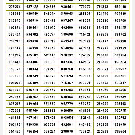
208296
637122
824533
930461
779070
731393
354118
105985
030549
548074
370963
285305
821490
407618
513843
836519
390498
037267
619057
537116
903768
165976
488461
139647
402480
896091
874525
878145
383401
594982
492774
189690
716421
978508
381762
705213
453070
895714
663247
257388
394194
245938
593019
176829
019544
514036
687401
239792
581373
152234
405182
623140
920732
174577
298098
609954
156411
033486
019560
087336
042852
210390
156764
387571
218034
374240
040768
016053
295671
659597
097150
430749
949079
521694
207913
631359
950701
821296
156409
383113
715457
293071
071403
466317
601979
585214
721362
894283
830181
185260
054305
247938
398252
179581
580453
059244
728608
460939
608298
819964
351380
962779
989257
234074
048493
170905
595769
933868
028650
616593
254900
702745
461838
907161
378423
893054
182349
430896
842752
560195
519338
605569
432601
045492
092865
321070
061420
786254
059221
238070
753924
262538
035604