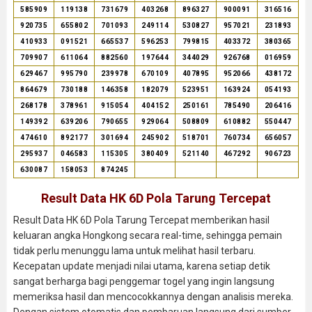
585909
119138
731679
403268
896327
900091
316516
920735
655802
701093
249114
530827
957021
231893
410933
091521
665537
596253
799815
403372
380365
709907
611064
882560
197644
344029
926768
016959
629467
995790
239978
670109
407895
952066
438172
864679
730188
146358
182079
523951
163924
054193
268178
378961
915054
404152
250161
785490
206416
149392
639206
790655
929064
508809
610882
550447
474610
892177
301694
245902
518701
760734
656057
295937
046583
115305
380409
521140
467292
906723
630087
158053
874245
Result Data HK 6D Pola Tarung Tercepat
Result Data HK 6D Pola Tarung Tercepat memberikan hasil
keluaran angka Hongkong secara real-time, sehingga pemain
tidak perlu menunggu lama untuk melihat hasil terbaru.
Kecepatan update menjadi nilai utama, karena setiap detik
sangat berharga bagi penggemar togel yang ingin langsung
memeriksa hasil dan mencocokkannya dengan analisis mereka.
Dengan sistem otomatis dan pembaruan langsung dari sumber