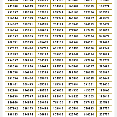
954864
615730
485991
879766
027005
398551
150940
743688
214043
289301
504967
165889
579385
162771
791297
719578
362931
025741
841105
272736
903352
316244
191353
204461
573249
465207
329957
497925
814767
059211
186525
234181
637543
704223
210428
316794
423091
648069
502971
278300
917445
938853
751092
809569
277105
553798
150286
307344
542072
968331
103593
479663
024177
168964
936041
289604
397572
379456
908737
651214
932453
549230
069247
815652
670521
325114
218906
959648
694324
371891
194097
508916
764383
926512
701536
437676
713725
680090
231940
154697
094521
340561
816077
290683
548038
406916
162388
059973
489787
720635
352984
281736
679406
125943
804522
280597
918785
827647
748461
709493
425311
163348
571894
091321
758636
382800
176085
498524
629803
554330
413207
193860
426839
537097
612996
082914
346220
251363
193015
826960
374854
059978
763106
414278
537412
204583
667802
018143
559498
128943
037591
740983
297754
189123
394874
406881
974915
825767
616284
203754