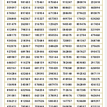
837348
981653
173461
875604
915247
280874
232418
359097
142416
316923
138788
808651
162703
465894
074361
897430
110954
671384
208690
279622
893879
236840
962367
315227
657303
449734
170421
024263
031479
262001
216755
123629
945543
859476
617434
412494
798310
860503
156937
584069
270508
321909
608173
733847
185277
850536
096375
612704
479460
934546
218396
573684
805433
720851
481367
368748
952070
126907
792393
248628
079053
553274
275635
927545
689780
529446
435968
362800
587627
090472
489987
291265
590791
753144
107595
831906
370059
646547
914278
068159
827934
782440
859083
291735
402161
515640
681272
730420
778268
203841
626950
954284
632604
129595
298302
730148
992542
087119
210733
507659
861410
193790
418954
790026
723275
156908
345087
076862
687970
915480
362849
436152
894514
632946
764234
109471
712616
007245
579314
291081
748805
063138
378092
499076
175850
963694
036212
812060
307526
580432
147757
924608
689297
435621
795801
259969
715495
560838
138507
921510