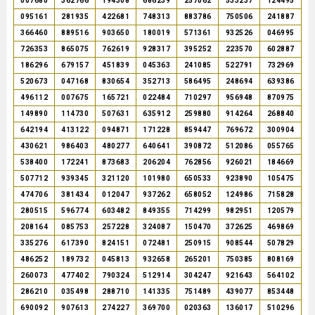
007680
362766
194308
686239
257062
533237
124495
095161
281935
422681
748313
883786
750506
241887
366460
889516
903650
180019
571361
932526
046995
726353
865075
762619
928317
395252
223570
602887
186296
679157
451839
045363
241085
522791
732969
520673
047168
830654
352713
586495
248694
639386
496112
007675
165721
022484
710297
956948
870975
149890
114730
507631
635912
259880
914264
268840
642194
413122
094871
171228
859447
769672
300904
430621
986403
480277
640641
390872
512086
055765
538400
172241
873683
206204
762856
926021
184669
507712
939345
321120
101980
650533
923890
105475
474706
381434
012047
937262
658052
124986
715828
280515
596774
603482
849355
714299
982951
120579
208164
085753
257228
324087
150470
372625
469869
335276
617390
824151
072481
250915
908544
507829
486252
189732
045813
932658
265201
750385
808169
260073
477402
790324
512914
304247
921643
564102
286210
035498
288710
141335
751489
439077
853448
690092
907613
274227
369700
020363
136017
510296