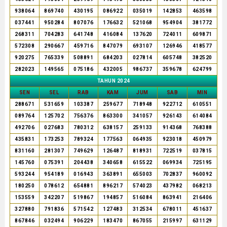
938064
869740
430195
086922
035019
142853
463598
037441
950284
807076
176632
521068
954904
381772
268311
704283
641748
416084
137620
724011
609871
572308
290667
459716
847079
693107
126946
418577
920275
765339
508891
684203
027814
605748
382520
282023
149565
075186
432005
986737
359678
624799
TAHUN 2024
SEN
SEL
RAB
KAM
JUM
SAB
MIN
288671
531659
103387
259677
718948
922712
610551
089764
125702
756376
863300
341057
926143
614084
492706
027683
780312
638157
259133
914368
768388
435831
173253
789324
177563
064935
923018
450979
831160
281307
749629
126487
818931
722519
037815
145760
075391
204438
340658
615522
069934
725195
593244
954189
016943
363891
655003
702837
960092
180250
078612
654881
896217
574023
437982
068213
153559
342207
519867
194857
516084
863941
216406
327880
791836
571542
127483
312534
678011
451637
867846
032494
906229
183470
867055
215997
631129