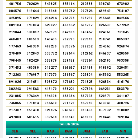
481756
702629
549825
855114
210588
398769
673982
084576
319644
918348
155782
097826
689849
754107
425895
079829
234214
768708
308259
235648
842566
089103
193804
620027
413862
698717
026639
577262
219044
530887
667179
342808
949467
024961
731845
460487
800593
143435
782793
927013
258741
805337
177463
649359
498250
570376
389202
204063
926874
270489
512843
033752
158644
312962
846937
620559
798445
182429
055879
239158
475364
562190
903358
371452
480380
015277
161637
821499
918992
320451
712263
176987
517070
231567
029804
645902
553265
891026
219651
503872
479680
701825
926834
416176
382243
091563
415170
658221
427896
069231
583370
231885
976349
394308
483934
837993
520371
341107
736865
173894
056650
291321
867085
613941
408726
217307
859430
321876
540690
183493
857132
218082
497003
685655
537608
803849
438909
218448
709184
TAHUN 2026
SEN
SEL
RAB
KAM
JUM
SAB
MIN